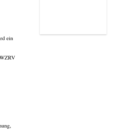
rd ein
 (DWZRV
mung,