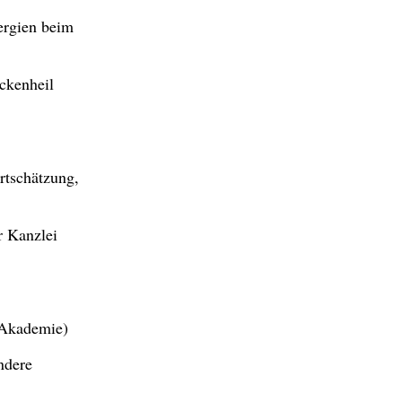
ergien beim
ckenheil
tschätzung,
r Kanzlei
 Akademie)
ndere